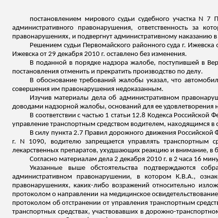
постановлением мирового судьи судебного участка N 7 П
административного правонарушения, ответственность за кот
правонарушениях, и подвергнут административному наказанию в 
Решением судьи Первомайского районного суда г. Ижевска о
Ижевска от 29 декабря 2010 г. оставлено без изменения.
В поданной в порядке надзора жалобе, поступившей в Вер
постановления отменить и прекратить производство по делу.
В обоснование требований жалобы указал, что автомобиле
совершения им правонарушения недоказанным.
Изучив материалы дела об административном правонаруше
доводами надзорной жалобы, оснований для ее удовлетворения н
В соответствии с частью 1 статьи 12.8 Кодекса Российск
управление транспортным средством водителем, находящимся в 
В силу пункта 2.7 Правил дорожного движения Российской 
г. N 1090, водителю запрещается управлять транспортным ср
лекарственных препаратов, ухудшающих реакцию и внимание, в б
Согласно материалам дела 2 декабря 2010 г. в 2 часа 16 мин
Указанные выше обстоятельства подтверждаются соб
административном правонарушении, в котором К.В.А., озн
правонарушениях, каких-либо
возражений
относительно изложе
протоколом о направлении на медицинское освидетельствование, 
протоколом об отстранении от управления транспортным средст
транспортных средствах, участвовавших в дорожно-транспортно