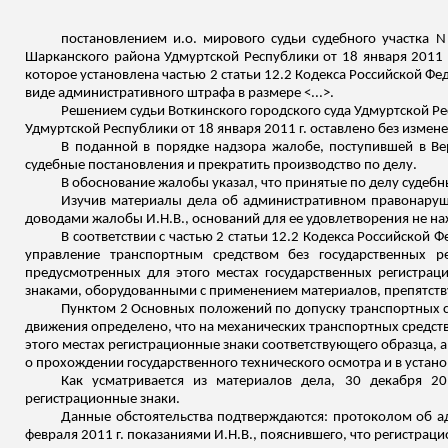
постановлением
и.о
. мирового судьи судебного участка N
Шарканского
района Удмуртской Республики от 18 января 2011 
которое установлена частью 2 статьи 12.2 Кодекса Российской 
виде
административного штрафа в размере <...>.
Решением судьи
Воткинского
городского суда Удмуртской Ре
Удмуртской Республики от 18 января 2011 г. оставлено без измен
В поданной в порядке надзора жалобе, поступившей в Ве
судебные постановления и прекратить производство по делу.
В обоснование жалобы указал, что принятые по делу судеб
Изучив материалы дела об административном правонаруше
доводами жалобы И.Н.В., оснований для ее удовлетворения не на
В соответствии с частью 2 статьи 12.2 Кодекса Российск
управление транспортным средством без государственных р
предусмотренных для этого местах государственных регистра
знаками, оборудованными с применением материалов, препятст
Пунктом 2 Основных положений по допуску транспортных с
движения определено, что на механических транспортных средст
этого местах регистрационные знаки соответствующего образца, а
о прохождении
государственного технического осмотра и в устан
Как усматривается из материалов дела, 30 декабря 20
регистрационные знаки.
Данные обстоятельства подтверждаются: протоколом об 
февраля 2011 г. показаниями И.Н.В., пояснившего, что регистрац