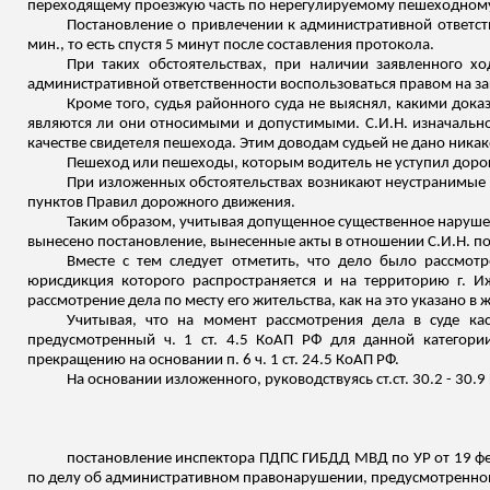
переходящему проезжую часть по нерегулируемому пешеходному
Постановление о привлечении к административной ответст
мин., то есть спустя 5 минут после составления протокола.
При таких обстоятельствах, при наличии заявленного х
административной ответственности воспользоваться правом на з
Кроме того, судья районного суда не выяснял, какими док
являются ли они относимыми и допустимыми. С.И.Н. изначально
качестве свидетеля пешехода. Этим доводам судьей не дано никак
Пешеход или пешеходы, которым водитель не уступил дорог
При изложенных обстоятельствах возникают неустранимые
пунктов Правил дорожного движения.
Таким образом, учитывая допущенное существенное нарушен
вынесено постановление, вынесенные акты в отношении С.И.Н. п
Вместе с тем следует отметить, что дело было рассмот
юрисдикция которого распространяется и на территорию г. Иж
рассмотрение дела по месту его жительства, как на это указано в 
Учитывая, что на момент рассмотрения дела в суде кас
предусмотренный ч. 1 ст. 4.5 КоАП РФ для данной категори
прекращению на основании п. 6 ч. 1 ст. 24.5 КоАП РФ.
На основании
изложенного
, руководствуясь
ст.ст
. 30.2 - 30.
постановление инспектора ПДПС ГИБДД МВД по УР от 19 фев
по делу об административном правонарушении, предусмотренном с