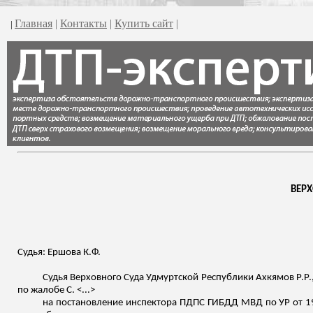
Главная
|
Контакты
|
Купить сайт
|
|
ВЕР
Судья: Ершова К.Ф.
Судья Верховного Суда Удмуртской Республики
Ахкямов
Р.Р.
по жалобе С. <...>
на постановление инспектора ПДПС ГИБДД МВД по УР от 19 