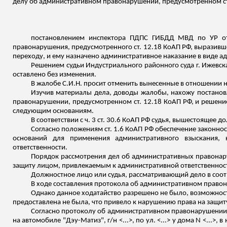
делу об административном правонарушении, предусмотренном ст.
постановлением инспектора ПДПС ГИБДД МВД по УР от 
правонарушения, предусмотренного ст. 12.18 КоАП РФ, выразивш
переходу, и ему назначено административное наказание в виде а
Решением судьи Индустриального районного суда г. Ижевск
оставлено без изменения.
В жалобе С.И.Н. просит отменить вынесенные в отношении 
Изучив материалы дела, доводы жалобы, нахожу постанов
правонарушении, предусмотренном ст. 12.18 КоАП РФ, и решение
следующим основаниям.
В соответствии с ч. 3 ст. 30.6 КоАП РФ судья, вышестояще
Согласно положениям ст. 1.6 КоАП РФ обеспечение законно
оснований для применения административного взыскания,
ответственности.
Порядок рассмотрения дел об административных правонар
защиту лицом, привлекаемым к административной ответственнос
Должностное лицо или судья, рассматривающий дело в соотв
В ходе составления протокола об административном правона
Однако данное ходатайство разрешено не было, возможнос
предоставлена не была, что привело к нарушению права на защит
Согласно протоколу об административном правонарушении, со
на автомобиле "Дэу-
Матиз
", г/н <...>, по ул. <...> у дома N <.