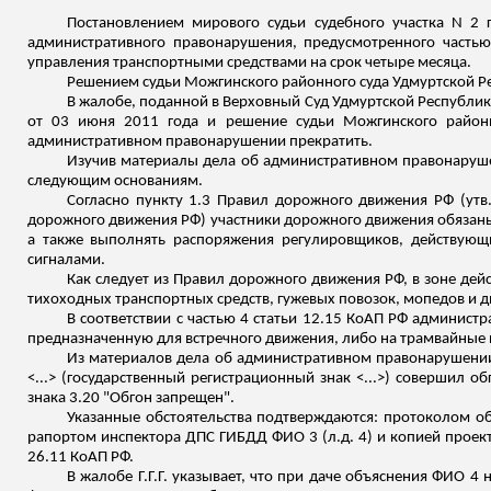
Постановлением мирового судьи судебного участка N 2 
административного правонарушения, предусмотренного частью
управления транспортными средствами на срок четыре месяца.
Решением судьи
Можгинского
районного суда Удмуртской Ре
В жалобе, поданной в Верховный Суд Удмуртской Республики,
от 03 июня 2011 года и решение судьи
Можгинского
районн
административном правонарушении прекратить.
Изучив материалы дела об административном правонаруше
следующим основаниям.
Согласно пункту 1.3 Правил дорожного движения РФ (утв.
дорожного движения РФ) участники дорожного движения обязаны 
а также выполнять распоряжения регулировщиков, действую
сигналами.
Как следует из Правил дорожного движения РФ, в зоне дей
тихоходных транспортных средств, гужевых повозок, мопедов и 
В соответствии с частью 4 статьи 12.15 КоАП РФ админис
предназначенную для встречного движения, либо на трамвайные п
Из материалов дела об административном правонарушении 
<...> (государственный регистрационный знак <...>) совершил 
знака 3.20 "Обгон запрещен".
Указанные обстоятельства подтверждаются: протоколом о
рапортом инспектора ДПС ГИБДД ФИО 3 (
л.д
. 4) и копией прое
26.11 КоАП РФ.
В жалобе Г.Г.Г. указывает, что при даче объяснения ФИО 4