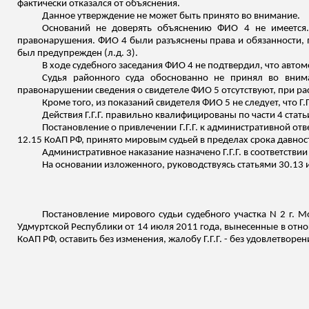
фактически отказался от объяснения.
Данное утверждение не может быть принято во внимание.
Оснований не доверять объяснению ФИО 4 не имеется. 
правонарушения. ФИО 4 были разъяснены права и обязанности, п
был предупрежден (
л.д
. 3).
В ходе судебного заседания ФИО 4 не подтвердил, что автомо
Судья районного суда обоснованно не принял во вним
правонарушении сведения о свидетеле ФИО 5 отсутствуют, при ра
Кроме того, из показаний свидетеля ФИО 5 не следует, что Г
Действия Г.Г.Г. правильно квалифицированы по части 4 стать
Постановление о привлечении Г.Г.Г. к административной от
12.15 КоАП РФ, принято мировым судьей в пределах срока давност
Административное наказание назначено Г.Г.Г. в соответствии 
На основании
изложенного
, руководствуясь статьями 30.13 
Постановление мирового судьи судебного участка N 2 г. 
Удмуртской Республики от 14 июля 2011 года, вынесенные в отно
КоАП РФ, оставить без изменения, жалобу Г.Г.Г. - без удовлетворен