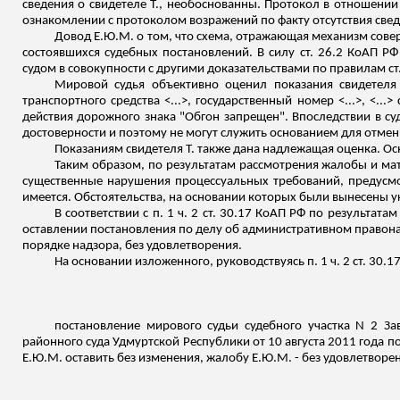
сведения о свидетеле Т.,
необоснованны
. Протокол в отношении 
ознакомлении с протоколом возражений по факту отсутствия сведе
Довод Е.Ю.М. о том, что схема, отражающая механизм сове
состоявшихся судебных постановлений. В силу ст. 26.2 КоАП Р
судом в совокупности с другими доказательствами по правилам ст
Мировой судья объективно оценил показания свидетеля 
транспортного средства <...>, государственный номер <...>, <.
действия дорожного знака "Обгон запрещен". Впоследствии в су
достоверности и поэтому не могут служить основанием для отмен
Показаниям свидетеля Т. также дана надлежащая оценка. Ос
Таким образом, по результатам рассмотрения жалобы и ма
существенные нарушения процессуальных требований, предусмо
имеется. Обстоятельства, на основании которых были вынесены у
В соответствии с п. 1 ч. 2 ст. 30.17 КоАП РФ по результа
оставлении постановления по делу об административном правона
порядке надзора, без удовлетворения.
На основании изложенного, руководствуясь п. 1 ч. 2 ст. 30.17
постановление мирового судьи судебного участка N 2
За
районного суда Удмуртской Республики от 10 августа 2011 года 
Е.Ю.М. оставить без изменения, жалобу Е.Ю.М. - без удовлетворе