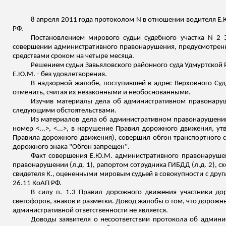
8 апреля 2011 года протоколом N в отношении водителя Е.
РФ.
Постановлением мирового судьи судебного участка N 2
совершении административного правонарушения, предусмотренно
средствами сроком на четыре месяца.
Решением судьи
Завьяловского
районного суда Удмуртской Р
Е.Ю.М. - без удовлетворения.
В надзорной жалобе, поступившей в адрес Верховного Су
отменить, считая их незаконными и необоснованными.
Изучив материалы дела об административном правонаруш
следующими обстоятельствами.
Из материалов дела об административном правонарушении с
номер <...>, <...>, в нарушение Правил дорожного движения, у
Правила дорожного движения), совершил обгон транспортного ср
дорожного знака
"Обгон запрещен".
Факт совершения Е.Ю.М. административного правонарушен
правонарушении (
л.д
. 1), рапортом сотрудника ГИБДД (
л.д
. 2), 
свидетеля К., оцененными мировым судьей в совокупности с дру
26.11 КоАП РФ.
В силу п. 1.3 Правил дорожного движения участники до
светофоров, знаков и разметки. Довод жалобы о том, что дорожн
административной ответственности не является.
Доводы заявителя о несоответствии протокола об админис