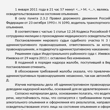
1 января 2011 года в 21 час 57 минут <...> М. <...>, явл
освидетельствования на состояние опьянения.
В силу пункта 2.3.2 Правил дорожного движения Россий
Федерации от 23 октября 1993 г. N 1090, водитель транспортног
опьянения.
В соответствии с частью 1 статьи 12.26 Кодекса Российск
сотрудника милиции о прохождении медицинского освидетельство
Постановлением мирового судьи судебного участка N 3 
административного правонарушения, ответственность за кот
правонарушениях, и подвергнута административному наказанию в
Решением судьи Индустриального районного суда г. Ижевска
Ижевска от 29 марта 2011 г. оставлено без изменения.
В поданной в порядке надзора жалобе, поступившей в Ве
постановления отменить.
В обоснование требований жалобы указала, что привлечен
административных правонарушениях незаконно, так как автомоби
Д.
Изучив материалы дела об административном правонарушен
доводами надзорной жалобы, оснований для ее удовлетворения н
Согласно материалам дела, основанием полагать, что водите
речи, неустойчивость позы, что согласуется с требованиями пу
алкогольного опьянения и оформления его результатов, направл
освидетельствования этого лица на
состояние опьянения и оформ