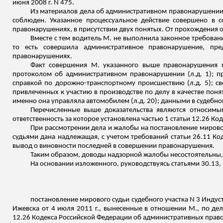
июня 2008 г. N 475.
Из материалов дела об административном правонарушении 
соблюден. Указанное процессуальное действие совершено в с
правонарушениях, в присутствии двух понятых. От прохождения о
Вместе с тем водитель М. не выполнила законное требован
то есть совершила административное правонарушение, пре
правонарушениях.
Факт совершения М. указанного выше правонарушения 
протоколом об административном правонарушении (
л.д
. 1); 
справкой по дорожно-транспортному происшествию (
л.д
. 5); 
привлеченных к участию в производстве по делу в качестве поня
именно она управляла автомобилем (
л.д
. 20); данными в судебно
Перечисленные выше доказательства являются относим
ответственность за которое установлена частью 1 статьи 12.26 
При рассмотрении дела и жалобы на постановление мирового
судьями дана надлежащая, с учетом требований статьи 26.11 К
вывод о виновности последней в совершении правонарушения.
Таким образом, доводы надзорной жалобы несостоятельны
На основании изложенного, руководствуясь статьями 30.13
постановление мирового судьи судебного участка N 3 Индуст
Ижевска от 4 июля 2011 г., вынесенные в отношении М., по дел
12.26 Кодекса Российской Федерации об административных право