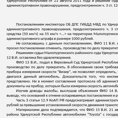
Удмуртской Республике от 23 августа 2011 года и решение су
административном правонарушении, предусмотренном ч. 3 ст. 12
Постановлением инспектора ОБ ДПС ГИБДД МВД по Удмуртс
административного правонарушения, предусмотренного ч. 3 с
средства (50 км/ч) на 55 км/ч <...> на территории
Малопургинск
административного штрафа в размере 1000 рублей.
Не согласившись с данным постановлением, ФИО 11 В.И. 
просил постановление отменить, производство по делу прекратит
Решением судьи
Малопургинского
районного суда Удмуртск
12 В.И. оставлена без удовлетворения.
ФИО 13 В.И., подал в Верховный Суд Удмуртской Республи
производство по делу прекратить. В обоснование своих требова
прибора измерения скорости "Визир", не позволяет определить, ч
двигался данный автомобиль. Доказательств того, что инс
представлено. Ни в момент составления протокола об админис
документы на прибор, которым была измерена скорость автомоб
Изучив доводы жалобы, выслушав объяснения ФИО 14 В.И
выводу, что оснований к отмене оспариваемых постановления и р
Часть 3 статьи 12.9 КоАП РФ предусматривает администра
рублей за превышение установленной скорости движения транспо
Материалами дела подтверждается, что ФИО 15 В.И. 21 ав
района Удмуртской Республики автомобилем "
Toyota
" с госуд