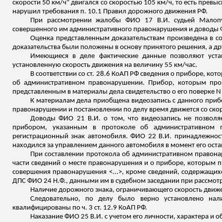
скорости 50 км/ч" двигался со скоростью 105 км/ч, то есть пре
нарушил требования п. 10.1 Правил дорожного движения РФ.
При рассмотрении жалобы ФИО 17 В.И. судьей
Малопу
совершенного им административного правонарушения и доводы ФИ
Оценка представленным доказательствам произведена в со
доказательства были положены в основу принятого решения, а дру
Имеющиеся в деле фактические данные позволяют устан
установленную скорость движения на величину 55 км/час.
В соответствии со ст. 28.6 КоАП РФ сведения о приборе, к
об административном правонарушении. Прибор, которым прои
представленным в материалы дела свидетельство о его поверке N <.
К материалам дела приобщена видеозапись с данного прибо
правонарушении и постановлении по делу время движется со ско
Доводы ФИО 21 В.И. о том, что видеозапись не позволяе
прибором, указанным в протоколе об административном пр
регистрационный знак автомобиля. ФИО 22 В.И. принадлежност
находился за управлением данного автомобиля в момент его ост
При составлении протокола об административном правона
части сведений о месте правонарушения и о приборе, которым
п
совершения правонарушения <...>, кроме сведений, содержащи
ДПС ФИО 24 Н.Ф., данными им в судебном заседании при рассмот
Наличие дорожного знака, ограничивающего скорость движе
Следовательно, по делу было верно установлено нали
квалифицированы по ч. 3 ст. 12.9 КоАП РФ.
Наказание ФИО 25 В.И. с учетом его личности, характера и