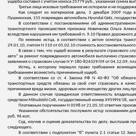
ущерба составил с учетом износа 25779 руб., указанная сумма вы
Третьи лица исковые требования не оспорили и не поддерж
Как следует из материалов дела, 3 декабря 2009 года 
Пушкинская
, 155 поврежден автомобиль
Hyundai
Getz
, государс
В соответствии с постановлениями об административно
транспортного происшествия признана Новичкова Ольга Алек
вследствие нарушения им требований п. 9.10 Правил дорожного 
По мнению истца, в соответствии с актом осмотра трансп
29.01.10, счетом N 510 от 05.02.10 стоимость восстановительног
В связи с тем, что ущерб возник в результате страхового 
авто" за ремонт поврежденного автомобиля выплачено страхов
заявления о страховом случае N У-180-824329/09 от 04.12.09, пл
Истец, к которому перешло право требования возмещени
требованием возместить причиненный ущерб.
В соответствии со ст. 4 Закона РФ N 40-ФЗ "Об обязат
транспортных средств обязаны за свой счет страховать в качес
причинения вреда жизни, здоровью или имуществу других лиц пр
В данном случае гражданская ответственность владельце
средством
Mitsubishi
Colt
, государственный номер Х959РН/18, зас
Платежным поручением N 0598 от 21.05.10 ответчик произв
Указанное обстоятельство послужило истцу основанием
для
руб. 96 коп.
Суд, изучив и оценив доказательства по делу, выслушав п
следующего.
В соответствии с подпунктом "б" пункта 2.1 статьи 12 З