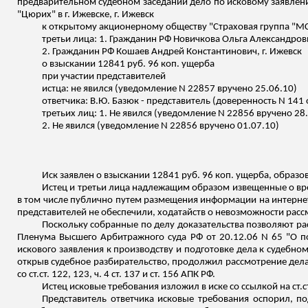
предварительном судебном заседании дело по исковому заявлен
"Цюрих" в г. Ижевске, г. Ижевск
к открытому акционерному обществу "Страховая группа "МС
третьи лица: 1. Гражданин РФ Новичкова Ольга Александровн
2. Гражданин РФ
Кошаев
Андрей Константинович, г. Ижевск
о взыскании 12841 руб. 96 коп
.
у
щерба
при участии представителей
истца: не явился (уведомление N 22857 вручено 25.06.10)
ответчика: В.Ю.
Базюк
- представитель (доверенность N 141 
третьих лиц: 1. Не явился (уведомление N 22856 вручено 28
2. Не явился (уведомление N 22856 вручено 01.07.10)
Иск заявлен о взыскании 12841 руб. 96 коп
.
у
щерба, образов
Истец и третьи лица надлежащим образом извещенные о врем
в том числе публично путем размещения информации на интерне
представителей не обеспечили, ходатайств о невозможности рассм
Поскольку собранные по делу доказательства позволяют ра
Пленума Высшего Арбитражного суда РФ от 20.12.06 N 65 "О по
искового заявления к производству и подготовке дела к судебно
открыв судебное разбирательство, продолжил рассмотрение дела п
со
ст.ст
. 122, 123, ч. 4 ст. 137 и ст. 156 АПК РФ.
Истец исковые требования изложил в иске со ссылкой на
ст.с
Представитель ответчика исковые требования оспорил, 