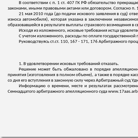
В соответствии с п. 1 ст. 407 ГК РФ обязательство прекр
законами, иными правовыми актами или договором. Согласно п. 1
21 мая 2010 года (до подачи искового заявления в суд) о
износа автомобиля), которая указана в заключени
и
независимог
образовавшейся в результате выплаты страхового возмещения в св
Исходя из изложенного, исковые требования истца удовлет
С учетом изложенного, расходы по оплате государственной п
Руководствуясь
ст.ст
. 110, 167 - 171, 176 Арбитражного пр
1. В удовлетворении исковых требований отказать.
Решение может быть обжаловано в порядке апелляционно
принятия (изготовления в полном объеме), а также в порядке ка
со дня его вступления в законную силу через Арбитражный суд Уд
Информацию о времени, месте и результатах рассмотрен
Семнадцатого арбитражного апелляционного суда www.17aas.arbitr