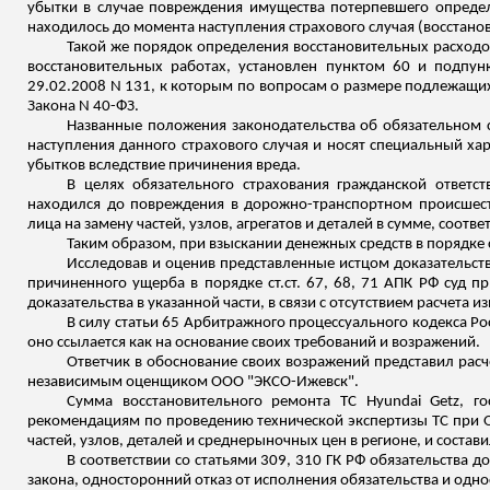
убытки в случае повреждения имущества потерпевшего определ
находилось до момента наступления страхового случая (восстано
Такой же порядок определения восстановительных расходов 
восстановительных работах, установлен пунктом 60 и подпун
29.02.2008 N 131, к которым по вопросам о размере подлежащих
Закона N 40-ФЗ.
Названные положения законодательства об обязательном с
наступления данного страхового
случая
и носят специальный ха
убытков вследствие причинения вреда.
В целях обязательного страхования гражданской ответст
находился до повреждения в дорожно-транспортном происшест
лица на замену частей, узлов, агрегатов и деталей в сумме, соо
Таким образом, при взыскании денежных сре
дств в п
орядке 
Исследовав и оценив представленные истцом доказательства
причиненного ущерба в порядке
ст.ст
. 67, 68, 71 АПК РФ суд 
доказательства в указанной части, в связи с отсутствием расчета из
В силу статьи 65 Арбитражного процессуального кодекса Ро
оно ссылается как на основани
е
своих требований и возражений.
Ответчик в обоснование своих возражений представил расч
независимым оценщиком ООО "ЭКСО-Ижевск".
Сумма восстановительного ремонта ТС
Hyundai
Getz
, г
рекомендациям по проведению технической экспертизы ТС при ОС
частей, узлов, деталей и среднерыночных цен в регионе, и состав
В соответствии со статьями 309, 310 ГК РФ обязательства
закона, односторонний отказ от исполнения обязательства и одн