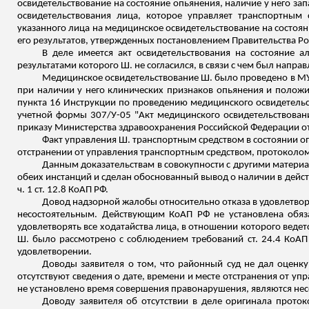
освидетельствование на состояние опьянения, наличие у него запа
освидетельствования лица, которое управляет транспортным 
указанного лица на медицинское
освидетельствование на состоян
его результатов, утвержденных постановлением Правительства Ро
В деле имеется акт освидетельствования на состояние а
результатами которого Ш. не согласился, в
связи
с чем был направ
Медицинское освидетельствование Ш. было проведено в МУ
при наличии у него клинических признаков опьянения и положи
пункта 16 Инструкции по проведению медицинского освидетельс
учетной формы 307/У-05 "Акт медицинского освидетельствован
приказу Министерства здравоохранения Российской Федерации от 
Факт управления Ш. транспортным средством в состоянии 
отстранении от управления транспортным средством, протоколом
Данным доказательствам в совокупности с другими материал
обеих инстанций и сделан обоснованный вывод о наличии в дейст
ч. 1 ст. 12.8 КоАП РФ.
Довод надзорной жалобы относительно отказа в удовлетворе
несостоятельным. Действующим КоАП РФ не установлена обяза
удовлетворять все ходатайства лица, в отношении которого веде
Ш. было рассмотрено с соблюдением требований ст. 24.4 КоАП
удовлетворении.
Доводы заявителя о том, что районный суд не дал оценку
отсутствуют сведения о дате, времени и месте отстранения от у
не установлено время совершения правонарушения, являются не
Доводу заявителя об отсутствии в деле оригинала прото