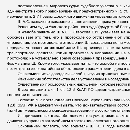
постановлением мирового судьи судебного участка N 1
Уви
административного правонарушения, предусмотренного ч. 1 ст. 12
нарушение п. 2.7 Правил дорожного движения управлял автомобиле
Ш.А.С. назначено наказание в виде лишения права управлен
Решением судьи
Увинского
районного суда Удмуртской Респу
В жалобе защитник Ш.А.С. -
Стерхова
Е.И. указывает на 
обосновывает это тем, что в протоколе об отстранении от уп
управления; все протоколы в отношении Ш. составлены не на мес
передача управления автомобилем Ш. произведена не на мест
транспортного средства; копия протокола о направлении на м
протокола; не установлено время совершения правонарушения; 
форма вины
Ш.
Кроме того, указывает на то, что жалоба на пос
несмотря на его ходатайство об отложении рассмотрения дела в св
Ознакомившись с доводами жалобы, изучив приложенные к ж
Фактические обстоятельства дела установлены и исследован
Существенных процессуальных нарушений, которые могли по
В соответствии с ч. 1 ст. 12.8 КоАП РФ административ
состоянии опьянения.
Согласно п. 7 постановления Пленума Верховного Суда РФ 
12.8 КоАП РФ, надлежит учитывать, что доказательствами состо
(или) акт медицинского освидетельствования на состояние опьяне
Из приложенных к жалобе документов усматривается, что Ш.
движения управлял автомобилем в состоянии алкогольного опья
Основанием полагать, что водитель Ш. <...> года наход