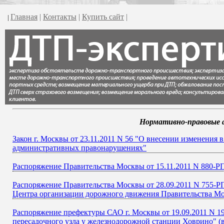
Главная
|
Контакты
|
Купить сайт
|
|
Нормативно-правовые а
Закон г. Москвы от 23.11.2011 N 56 "О внесении изменения в
административных правонарушениях"
Распоряжение Правительства Москвы от 15.11.2011 N 880-Р
Распоряжение Правительства Москвы от 28.09.2011 N 755-РП
Центра организации дорожного движения Правительства М
Распоряжение префектуры САО г. Москвы от 19.09.2011 N 1
пересадочного узла у железнодорожной станции Ховрино" (в