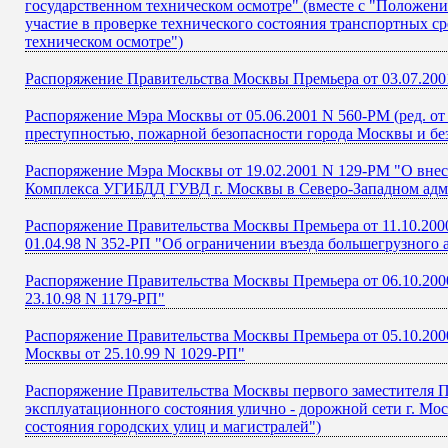
государственном техническом осмотре" (вместе с "Положен
участие в проверке технического состояния транспортных с
техническом осмотре")
Распоряжение Правительства Москвы Премьера от 03.07.20
Распоряжение Мэра Москвы от 05.06.2001 N 560-РМ (ред. о
преступностью, пожарной безопасности города Москвы и б
Распоряжение Мэра Москвы от 19.02.2001 N 129-РМ "О внес
Комплекса УГИБДД ГУВД г. Москвы в Северо-Западном адм
Распоряжение Правительства Москвы Премьера от 11.10.200
01.04.98 N 352-РП "Об ограничении въезда большегрузного 
Распоряжение Правительства Москвы Премьера от 06.10.200
23.10.98 N 1179-РП"
Распоряжение Правительства Москвы Премьера от 05.10.200
Москвы от 25.10.99 N 1029-РП"
Распоряжение Правительства Москвы первого заместителя П
эксплуатационного состояния улично - дорожной сети г. М
состояния городских улиц и магистралей")