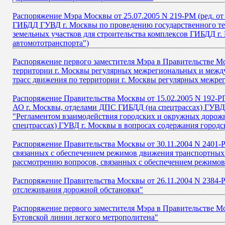
Распоряжение Мэра Москвы от 25.07.2005 N 219-РМ (ред. от
ГИБДД ГУВД г. Москвы по проведению государственного тех
земельных участков для строительства комплексов ГИБДД г.
автомототранспорта")
Распоряжение первого заместителя Мэра в Правительстве М
территории г. Москвы регулярных межрегиональных и межд
трасс движения по территории г. Москвы регулярных межр
Распоряжение Правительства Москвы от 15.02.2005 N 192-
АО г. Москвы, отделами ДПС ГИБДД (на спецтрассах) ГУВД г
"Регламентом взаимодействия городских и окружных доро
спецтрассах) ГУВД г. Москвы в вопросах содержания городс
Распоряжение Правительства Москвы от 30.11.2004 N 2401-Р
связанных с обеспечением режимов движения транспортных 
рассмотрению вопросов, связанных с обеспечением режимов
Распоряжение Правительства Москвы от 26.11.2004 N 2384-РП
отслеживания дорожной обстановки"
Распоряжение первого заместителя Мэра в Правительстве М
Бутовской линии легкого метрополитена"