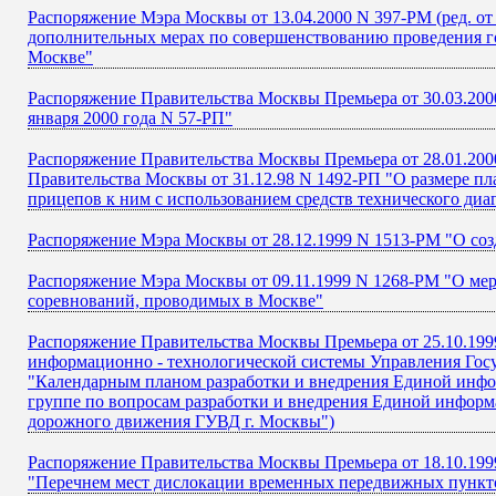
Распоряжение Мэра Москвы от 13.04.2000 N 397-РМ (ред. от
дополнительных мерах по совершенствованию проведения го
Москве"
Распоряжение Правительства Москвы Премьера от 30.03.200
января 2000 года N 57-РП"
Распоряжение Правительства Москвы Премьера от 28.01.2000
Правительства Москвы от 31.12.98 N 1492-РП "О размере пл
прицепов к ним с использованием средств технического диа
Распоряжение Мэра Москвы от 28.12.1999 N 1513-РМ "О со
Распоряжение Мэра Москвы от 09.11.1999 N 1268-РМ "О ме
соревнований, проводимых в Москве"
Распоряжение Правительства Москвы Премьера от 25.10.1999
информационно - технологической системы Управления Госу
"Календарным планом разработки и внедрения Единой инф
группе по вопросам разработки и внедрения Единой информ
дорожного движения ГУВД г. Москвы")
Распоряжение Правительства Москвы Премьера от 18.10.1999
"Перечнем мест дислокации временных передвижных пункт