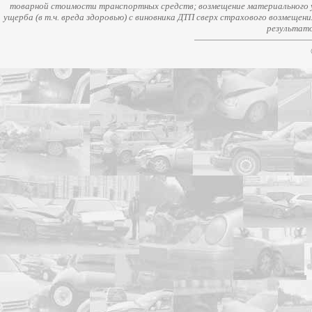
товарной стоимости транспортных средств; возмещение материального у
ущерба (в т.ч. вреда здоровью) с виновника ДТП сверх страхового возмещен
результато