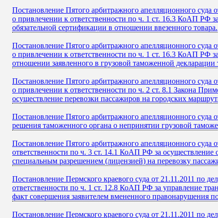
Постановление Пятого арбитражного апелляционного суда от
о привлечении к ответственности по ч. 1 ст. 16.3 КоАП Р
обязательной сертификации в отношении ввезенного товара.
Постановление Пятого арбитражного апелляционного суда от
о привлечении к ответственности по ч. 1 ст. 16.3 КоАП РФ
отношении заявленного в грузовой таможенной декларации 
Постановление Пятого арбитражного апелляционного суда от
о привлечении к ответственности по ч. 2 ст. 8.1 Закона П
осуществление перевозки пассажиров на городских маршрут
Постановление Пятого арбитражного апелляционного суда о
решения таможенного органа о непринятии грузовой тамож
Постановление Пятого арбитражного апелляционного суда от
ответственности по ч. 3 ст. 14.1 КоАП РФ за осуществлени
специальным разрешением (лицензией) на перевозку пассаж
Постановление Пермского краевого суда от 21.11.2011 по де
ответственности по ч. 1 ст. 12.8 КоАП РФ за управление тр
факт совершения заявителем вмененного правонарушения по
Постановление Пермского краевого суда от 21.11.2011 по де