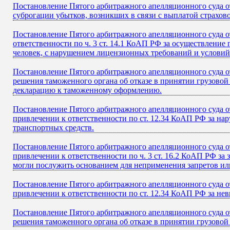
Постановление Пятого арбитражного апелляционного суда от
суброгации убытков, возникших в связи с выплатой страхов
Постановление Пятого арбитражного апелляционного суда от
ответственности по ч. 3 ст. 14.1 КоАП РФ за осуществлени
человек, с нарушением лицензионных требований и условий
Постановление Пятого арбитражного апелляционного суда о
решения таможенного органа об отказе в принятии грузово
декларацию к таможенному оформлению.
Постановление Пятого арбитражного апелляционного суда от
привлечении к ответственности по ст. 12.34 КоАП РФ за на
транспортных средств.
Постановление Пятого арбитражного апелляционного суда от
привлечении к ответственности по ч. 3 ст. 16.2 КоАП РФ за
могли послужить основанием для неприменения запретов ил
Постановление Пятого арбитражного апелляционного суда от
привлечении к ответственности по ст. 12.34 КоАП РФ за нев
Постановление Пятого арбитражного апелляционного суда о
решения таможенного органа об отказе в принятии грузово