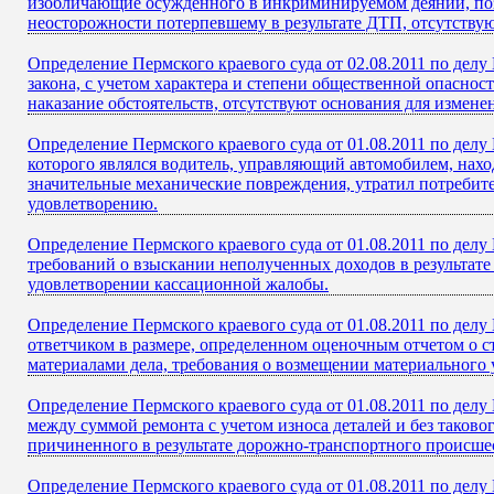
изобличающие осужденного в инкриминируемом деянии, позв
неосторожности потерпевшему в результате ДТП, отсутствую
Определение Пермского краевого суда от 02.08.2011 по делу
закона, с учетом характера и степени общественной опаснос
наказание обстоятельств, отсутствуют основания для измене
Определение Пермского краевого суда от 01.08.2011 по дел
которого являлся водитель, управляющий автомобилем, нах
значительные механические повреждения, утратил потребит
удовлетворению.
Определение Пермского краевого суда от 01.08.2011 по делу
требований о взыскании неполученных доходов в результате
удовлетворении кассационной жалобы.
Определение Пермского краевого суда от 01.08.2011 по дел
ответчиком в размере, определенном оценочным отчетом о 
материалами дела, требования о возмещении материального
Определение Пермского краевого суда от 01.08.2011 по дел
между суммой ремонта с учетом износа деталей и без таково
причиненного в результате дорожно-транспортного происше
Определение Пермского краевого суда от 01.08.2011 по дел