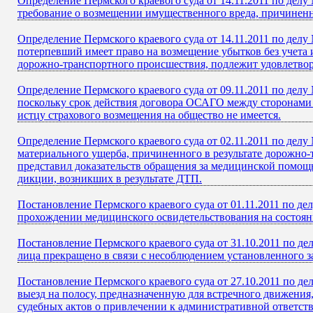
Определение Пермского краевого суда от 14.11.2011 по де
требование о возмещении имущественного вреда, причиненн
Определение Пермского краевого суда от 14.11.2011 по дел
потерпевший имеет право на возмещение убытков без учета 
дорожно-транспортного происшествия, подлежит удовлетво
Определение Пермского краевого суда от 09.11.2011 по дел
поскольку срок действия договора ОСАГО между сторонами 
истцу страхового возмещения на общество не имеется.
Определение Пермского краевого суда от 02.11.2011 по дел
материального ущерба, причиненного в результате дорожно-
представил доказательств обращения за медицинской помощ
дикции, возникших в результате ДТП.
Постановление Пермского краевого суда от 01.11.2011 по д
прохождении медицинского освидетельствования на состояни
Постановление Пермского краевого суда от 31.10.2011 по д
лица прекращено в связи с несоблюдением установленного з
Постановление Пермского краевого суда от 27.10.2011 по д
выезд на полосу, предназначенную для встречного движения,
судебных актов о привлечении к административной ответст