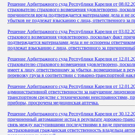
Решение Арбитражного суда Республики Карелия от 08.02.20
страхователю страхового возмещения удовлетворено, посколь
причинителя вреда подтверждается материалами дела и не 
убытков не подлежат взысканию с лица, ответственного за 
Решение Арбитражного суда Республики Карелия от 03.02.20
страхового возмещения удовлетворено, поскольку факт причи
подтверждается материалами дела и не оспорены ответчиком
подлежат взысканию с лица, ответственного за причиненный
Решение Арбитражного суда Республики Карелия от 12.01.20
страхователю страхового возмещения удовлетворено, поскол
имеет к лицу, ответственному за убытки, возмещенные в рез
перевозку груза в соответствии с товарно-транспортной на
Решение Арбитражного суда Республики Карелия от 12.01.2
административной ответственности за нарушение лицензион
транспортном средстве с техническими неисправностями, пр
приборы, просрочена медицинская аптечка.
Решение Арбитражного суда Республики Карелия от 30.12.20
причиненный автомашине истца в результате дорожно-транс
связь между наступившими последствиями в виде причинен
застрахованная гражданская ответственность владельца авто