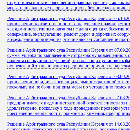
отсутствием вины в совершении правонарушения, так как 
меры, направленные на организацию работ по содержанию а
Решение Арбитражного суда Республики Карелия от 05.10.2
привлечении к ответственности за нарушение правил ремонт
как административным органом не дана оценка субъективно
содержание, эксплуатацию, ремонт дорог и дорожных сооруж
возбуждении производства, что исключает составление прото
Решение Арбитражного суда Республики Карелия от 07.09.20
суммы ущерба по выплаченному страховому возмещению в св
наличия совокупности условий, позволяющих установить фа
повреждений транспортного средства по причине ненадлежа
Решение Арбитражного суда Республики Карелия от 03.09.20
привлечении юридического лица к административной ответс
поскольку им не были приняты меры по устранению помех 
Решение Арбитражного суда Республики Карелия от 27.08.2
предпринимателя к административной ответственности за 
удовлетворено, поскольку в ходе проведенной проверки устан
обеспечение безопасности дорожного движения, предприним
Решение Арбитражного суда Республики Карелия от 14.08.20
суброгации страхового возмещения отказано, поскольку во