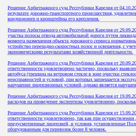
Решение Арбитражного суда Республики Карелия от 04.10.2
результате дорожно-транспортного происшествия, удовлетво
кондиционер и кронштейны его крепления.
Решение Арбитражного суда Республики Карелия от 29.09.20
участка полосы отвода автомобильной дороги путем ликвид
момента размещения объекта дорожного сервиса нормативны
устройство переходно-скоростных полос и освещения, с уче
экономическими результатами хозяйственной деятельности.
Решение Арбитражного суда Республики Карелия от 20.09.2
ответственности удовлетворено частично, поскольку выявле
автобуса (трещина на ветровом стекле в зоне очистки стекл
неисправностей и условий, при которых запрещается эксплу
нарушение лицензионных условий, однако является наруше
Решение Арбитражного суда Республики Карелия от 19.09.20
расходов на проведение экспертизы удовлетворено, поскол
Решение Арбитражного суда Республики Карелия от 15.09.2
ответственности удовлетворено, так как при осуществлении
предусмотренные лицензией, и условия, установленные По
оборудованным для перевозок более 8 человек.