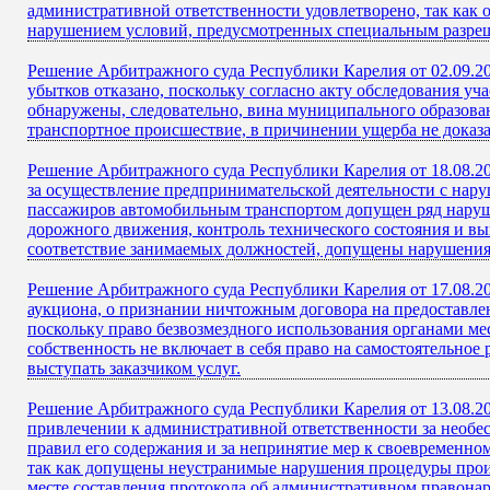
административной ответственности удовлетворено, так как 
нарушением условий, предусмотренных специальным разреш
Решение Арбитражного суда Республики Карелия от 02.09.20
убытков отказано, поскольку согласно акту обследования уч
обнаружены, следовательно, вина муниципального образова
транспортное происшествие, в причинении ущерба не доказа
Решение Арбитражного суда Республики Карелия от 18.08.20
за осуществление предпринимательской деятельности с нару
пассажиров автомобильным транспортом допущен ряд наруше
дорожного движения, контроль технического состояния и в
соответствие занимаемых должностей, допущены нарушения 
Решение Арбитражного суда Республики Карелия от 17.08.20
аукциона, о признании ничтожным договора на предоставле
поскольку право безвозмездного использования органами м
собственность не включает в себя право на самостоятельное
выступать заказчиком услуг.
Решение Арбитражного суда Республики Карелия от 13.08.20
привлечении к административной ответственности за необе
правил его содержания и за непринятие мер к своевременн
так как допущены неустранимые нарушения процедуры произ
месте составления протокола об административном правона