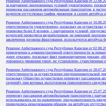
Решение Арбитражного суда Республики Карелия от 22.08.20
за нарушение лицензионных условий удовлетворено, поскол
перевозок пассажиров автомобильным транспортом, в частно
водителя отсутствовал график движения, в салоне автобуса 
Решение Арбитражного суда Республики Карелия от 16.08.2
ответственности удовлетворено, поскольку он осуществлял 
перевозки более 8 человек, с нарушением условий, предусм
водителей проводятся медработником, не имеющей лицензии 
заключения договора фрахтования, используются автобусы б
Решение Арбитражного суда Республики Карелия от 02.08.20
привлечении к административной ответственности за невы
дорог отказано, поскольку факт правонарушения доказан, о
дорожного движения улице, не установлено, существенные 
Решение Арбитражного суда Республики Карелия от 28.07.2
ответственности за осуществление предпринимательской де
поскольку Общество осуществляло перевозку пассажиров ав
сидений), при которых эксплуатация транспортного средства
Решение Арбитражного суда Республики Карелия от 25.07.20
перевозку пассажиров автомобильным транспортом с наруше
использовались не по назначению, продолжительность еже
проводились ненадлежащим образом, на автобусах отсутство