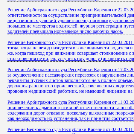
Решение Арбитражного суда Республики Карелия от 22.03.2
ответственности за осуществление предпринимательской де
лицензионных условий удовлетворено, поскольку установле
повышение мастерства водителей, журнал регистрации путе
водителей превышала нормальное число рабочих часов.
Решение Верховного суда Республики Карелия от 22.03.2011
тогда, когда пешеход находится в зоне видимости водителя и
же, когда пешеход при движении совершает столкновение с з
столкновения не видел, уступить ему дорогу (исключить пе
Решение Арбитражного суда Республики Карелия от 17.03.20
за осуществление пассажирских перевозок с нарушением ли
реквизиты путевых листов заполняются не в полном объеме,
дорожно-транспортно происшествий, совершенных водителя
проводил медицинский работник, не имеющий лицензии на 
Решение Арбитражного суда Республики Карелия от 11.03.20
привлечении к административной ответственности за несоб
содержании дорог отказано, поскольку выявленные поврежде
как необходимость их устранения, так и принятия соответ
Решение Верховного суда Республики Карелия от 02.03.2011