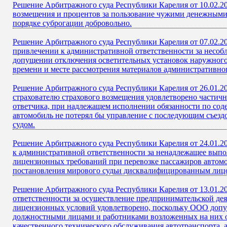
Решение Арбитражного суда Республики Карелия от 10.02.20
возмещения и процентов за пользование чужими денежными с
порядке суброгации добровольно.
Решение Арбитражного суда Республики Карелия от 07.02.20
привлечении к административной ответственности за несоб
допущении отключения осветительных установок наружного о
времени и месте рассмотрения материалов административног
Решение Арбитражного суда Республики Карелия от 26.01.20
страхователю страхового возмещения удовлетворено частич
ответчика, при надлежащем исполнении обязанности по сод
автомобиль не потерял бы управление с последующим съездо
судом.
Решение Арбитражного суда Республики Карелия от 24.01.2
к административной ответственности за ненадлежащее выпо
лицензионных требований при перевозке пассажиров автомо
постановления мирового судьи дисквалифицированным лицо
Решение Арбитражного суда Республики Карелия от 13.01.2
ответственности за осуществление предпринимательской де
лицензионных условий удовлетворено, поскольку ООО допус
должностными лицами и работниками возложенных на них об
качественного технического обслуживания автотранспорта, а