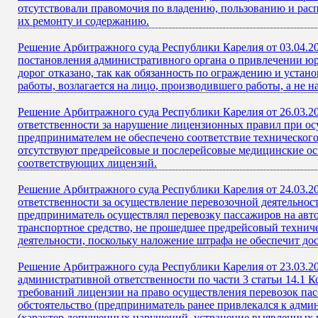
отсутствовали правомочия по владению, пользованию и расп
их ремонту и содержанию.
Решение Арбитражного суда Республики Карелия от 03.04.2
постановления административного органа о привлечении юр
дорог отказано, так как обязанность по ограждению и устан
работы, возлагается на лицо, производившего работы, а не н
Решение Арбитражного суда Республики Карелия от 26.03.2
ответственности за нарушение лицензионных правил при ос
предпринимателем не обеспечено соответствие техническог
отсутствуют предрейсовые и послерейсовые медицинские о
соответствующих лицензий.
Решение Арбитражного суда Республики Карелия от 24.03.2
ответственности за осуществление перевозочной деятельнос
предприниматель осуществлял перевозку пассажиров на авт
транспортное средство, не прошедшее предрейсовый техниче
деятельности, поскольку наложение штрафа не обеспечит до
Решение Арбитражного суда Республики Карелия от 23.03.2
административной ответственности по части 3 статьи 14.1
требований лицензии на право осуществления перевозок па
обстоятельство (предприниматель ранее привлекался к адми
(характер допущенных нарушений, устранение выявленных 