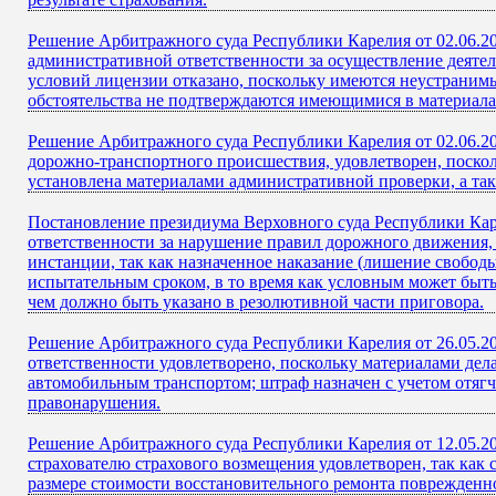
Решение Арбитражного суда Республики Карелия от 02.06.20
административной ответственности за осуществление деяте
условий лицензии отказано, поскольку имеются неустраним
обстоятельства не подтверждаются имеющимися в материалах
Решение Арбитражного суда Республики Карелия от 02.06.20
дорожно-транспортного происшествия, удовлетворен, поско
установлена материалами административной проверки, а та
Постановление президиума Верховного суда Республики Каре
ответственности за нарушение правил дорожного движения, 
инстанции, так как назначенное наказание (лишение свобод
испытательным сроком, в то время как условным может быть
чем должно быть указано в резолютивной части приговора.
Решение Арбитражного суда Республики Карелия от 26.05.2
ответственности удовлетворено, поскольку материалами де
автомобильным транспортом; штраф назначен с учетом отягч
правонарушения.
Решение Арбитражного суда Республики Карелия от 12.05.20
страхователю страхового возмещения удовлетворен, так как
размере стоимости восстановительного ремонта поврежденно