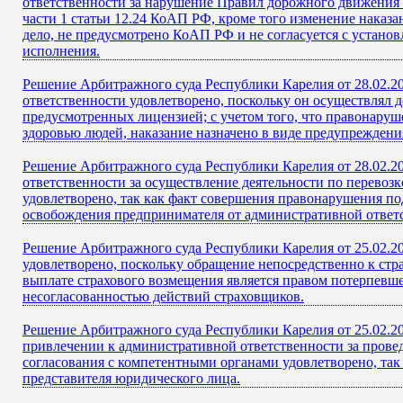
ответственности за нарушение Правил дорожного движения о
части 1 статьи 12.24 КоАП РФ, кроме того изменение наказа
дело, не предусмотрено КоАП РФ и не согласуется с устано
исполнения.
Решение Арбитражного суда Республики Карелия от 28.02.2
ответственности удовлетворено, поскольку он осуществлял 
предусмотренных лицензией; с учетом того, что правонаруш
здоровью людей, наказание назначено в виде предупреждени
Решение Арбитражного суда Республики Карелия от 28.02.2
ответственности за осуществление деятельности по перево
удовлетворено, так как факт совершения правонарушения по
освобождения предпринимателя от административной ответс
Решение Арбитражного суда Республики Карелия от 25.02.2
удовлетворено, поскольку обращение непосредственно к стр
выплате страхового возмещения является правом потерпевше
несогласованностью действий страховщиков.
Решение Арбитражного суда Республики Карелия от 25.02.2
привлечении к административной ответственности за провед
согласования с компетентными органами удовлетворено, так
представителя юридического лица.