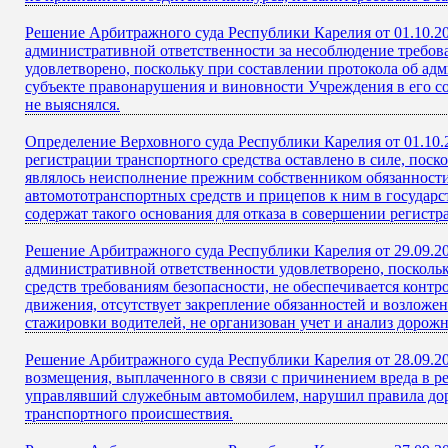
Решение Арбитражного суда Республики Карелия от 01.10.20
административной ответственности за несоблюдение требов
удовлетворено, поскольку при составлении протокола об а
субъекте правонарушения и виновности Учреждения в его 
не выяснялся.
Определение Верховного суда Республики Карелия от 01.10.
регистрации транспортного средства оставлено в силе, пос
являлось неисполнение прежним собственником обязанности 
автомототранспортных средств и прицепов к ним в государ
содержат такого основания для отказа в совершении регист
Решение Арбитражного суда Республики Карелия от 29.09.2
административной ответственности удовлетворено, поскольк
средств требованиям безопасности, не обеспечивается конт
движения, отсутствует закрепление обязанностей и возложе
стажировки водителей, не организован учет и анализ доро
Решение Арбитражного суда Республики Карелия от 28.09.20
возмещения, выплаченного в связи с причинением вреда в ре
управлявший служебным автомобилем, нарушил правила дор
транспортного происшествия.