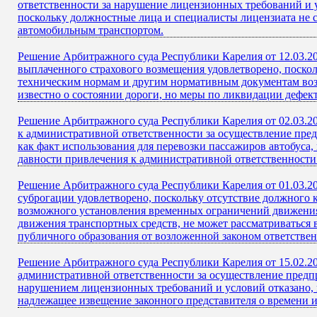
ответственности за нарушение лицензионных требований и 
поскольку должностные лица и специалисты лицензиата не 
автомобильным транспортом.
Решение Арбитражного суда Республики Карелия от 12.03.20
выплаченного страхового возмещения удовлетворено, поскол
техническим нормам и другим нормативным документам возл
известно о состоянии дороги, но меры по ликвидации дефе
Решение Арбитражного суда Республики Карелия от 02.03.2
к административной ответственности за осуществление пре
как факт использования для перевозки пассажиров автобуса,
давности привлечения к административной ответственности
Решение Арбитражного суда Республики Карелия от 01.03.20
суброгации удовлетворено, поскольку отсутствие должного 
возможного установления временных ограничений движения 
движения транспортных средств, не может рассматриваться 
публичного образования от возложенной законом ответствен
Решение Арбитражного суда Республики Карелия от 15.02.20
административной ответственности за осуществление предп
нарушением лицензионных требований и условий отказано, 
надлежащее извещение законного представителя о времени 