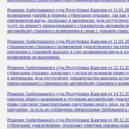
Решение Арбитражного суда Республики Карелия от 11.01.2
возмещение ущерба в порядке суброгации отказано, так как 
причинителя вреда, поскольку в материалах дела отсутствую
услуг по ремонту принадлежащего страхователю автомобиля
автомобиля) страхового возмещения в связи с дорожно-тра
Решение Арбитражного суда Республики Карелия от 11.01.20
страхователю страхового возмещения удовлетворено частично
претензия о страховой выплате в счет возмещения вреда в п
возмещение не выплачено.
Решение Арбитражного суда Республики Карелия от 22.12.20
суброгации отказано, поскольку у истца не возникло право 
в материалах дела отсутствуют доказательства выплаты истц
принадлежащего страхователю автомобиля) страхового возм
Решение Арбитражного суда Республики Карелия от 14.12.20
прицепа общего назначения к грузовым автомобилям удовле
право торговли транспортными средствами иного лица, не 
нарушены, то есть не соблюдены обязательные требования 
Решение Арбитражного суда Республики Карелия от 09.12.20
суброгации удовлетворено, поскольку ответчик признал иск