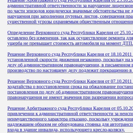
Решение Арбитражного суда Республики Карелия от 25.10.2
административной ответственности за нарушение лицензион
по части эпизодов юридически значимые обстоятельства не 
нарушения при заполнении путевых листов, совершения пра
существенной угрозы охраняемым общественным отношения
Определение Верховного суда Республики Карелия от 25.10.2
оставлено без изменения, так как осуществление ремонта дл
ущерба не превышает стоимость автомобиля на момент ДТП
Решение Верховного суда Республики Карелия от 18.10.2011
установленной скорости движения незаконно, поскольку на 
делу об административном правонарушении, в письменном в
производство по настоящему делу подлежит прекращению в с
Решение Верховного суда Республики Карелия от 07.10.2011 
ходатайства о восстановлении срока на обжалование постан
постановления по делу об административном правонарушени
правонарушения не имеют значения при разрешении вопроса
Решение Арбитражного суда Республики Карелия от 05.10.20
привлечении к административной ответственности за неис
неимущественного характера отказано, поскольку учреждени
надлежащим образом не оборудована стоянка для автотрансп
входа в здание инвалида, использующего кресло-коляску.