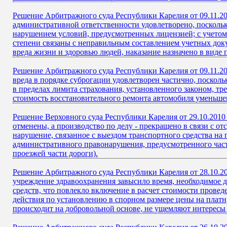
Решение Арбитражного суда Республики Карелия от 09.11.20
административной ответственности удовлетворено, поскольк
нарушением условий, предусмотренных лицензией; с учетом
степени связаны с неправильным составлением учетных док
вреда жизни и здоровью людей, наказание назначено в виде
Решение Арбитражного суда Республики Карелия от 09.11.20
вреда в порядке суброгации удовлетворен частично, посколь
в пределах лимита страхования, установленного законом, тр
стоимость восстановительного ремонта автомобиля уменьшен
Решение Верховного суда Республики Карелия от 29.10.2010
отменены, а производство по делу - прекращено в связи с о
нарушение, связанное с выездом транспортного средства на 
административного правонарушения, предусмотренного част
проезжей части дороги).
Решение Арбитражного суда Республики Карелия от 28.10.20
учреждение здравоохранения завысило время, необходимое д
средств, что повлекло включение в расчет стоимости проведе
действия по установлению в спорном размере цены на платн
происходит на добровольной основе, не ущемляют интересы 